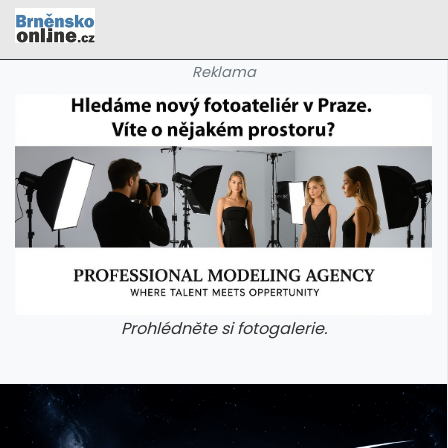
Reklama
Prohlédněte si fotogalerie.
galerie: cviky
galerie: cviky