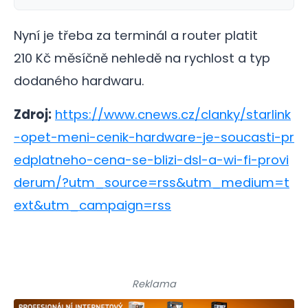
Nyní je třeba za terminál a router platit
210 Kč měsíčně nehledě na rychlost a typ
dodaného hardwaru.
Zdroj:
https://www.cnews.cz/clanky/starlink
-opet-meni-cenik-hardware-je-soucasti-pr
edplatneho-cena-se-blizi-dsl-a-wi-fi-provi
derum/?utm_source=rss&utm_medium=t
ext&utm_campaign=rss
Reklama