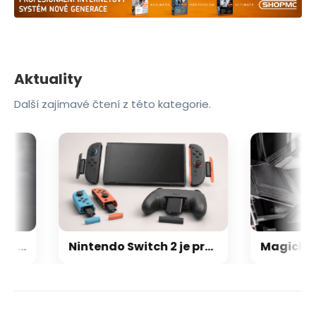
Aktuality
Další zajímavé čtení z této kategorie.
Nová GPU architektura od AMD pro hráče nemá ikonickou Infinity Cache: Co jsme se dozvěděli o RDNA 5
Nintendo Switch 2 je prý ještě větší trhák než první generace: Už se prodalo skoro 24 milionů