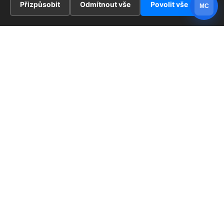
Přizpůsobit
Odmítnout vše
Povolit vše
MC
INFORMACE
Hlavní stránka !
ZAJÍMAVOSTI
Kontakt
Redaktoři