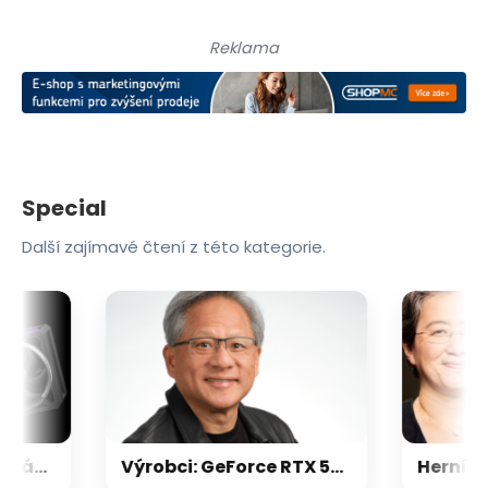
Reklama
Special
Další zajímavé čtení z této kategorie.
Nvidia zrušila objednávku GeForce RTX 5090 za $4600, Asus ji prý dodá za $5200
Výrobci: GeForce RTX 5000 zdraží o 20-30 %, zastavili jsme dodávky levných karet