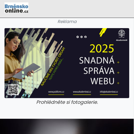
Reklama
Prohlédněte si fotogalerie.
galerie: cviky
galerie: cviky