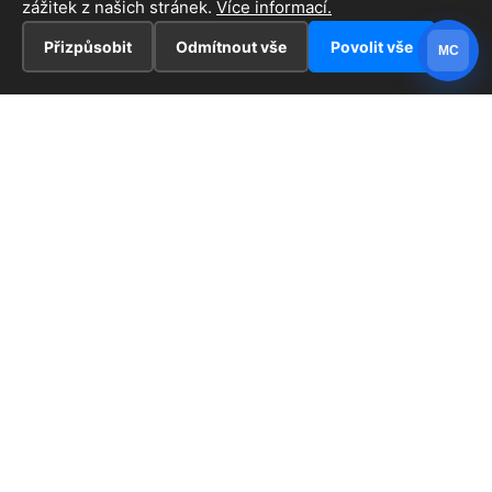
zážitek z našich stránek.
Více informací.
Přizpůsobit
Odmítnout vše
Povolit vše
MC
INFORMACE
Hlavní stránka !
ZAJÍMAVOSTI
Kontakt