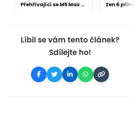
Přehřívající se M5 Max MacBook Pro trápí zaseklé klávesy, cena opravy je $895
Líbil se vám tento článek?
Sdílejte ho!