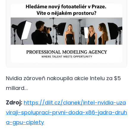
Nvidia zároveň nakoupila akcie Intelu za $5
miliard…
Zdroj:
https://diit.cz/clanek/intel-nvidia-uza
viraji-spolupraci-prvni-doda-x86-jadra-druh
a-gpu-ciplety