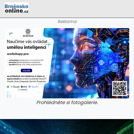
Reklama
Prohlédněte si fotogalerie.
galerie: cviky
galerie: cviky