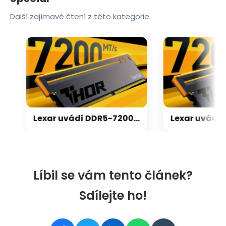
Další zajímavé čtení z této kategorie.
Lexar uvádí DDR5-7200 v 32GB kitu s čipy od čínské CXMT, vyjdou na ~15500 Kč
Líbil se vám tento článek?
Sdílejte ho!