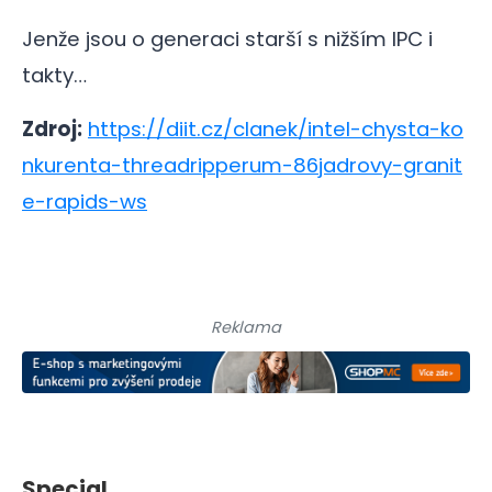
Jenže jsou o generaci starší s nižším IPC i
takty…
Zdroj:
https://diit.cz/clanek/intel-chysta-ko
nkurenta-threadripperum-86jadrovy-granit
e-rapids-ws
Reklama
Special