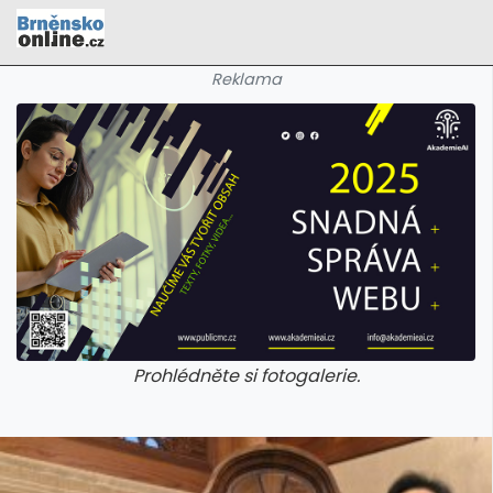
Reklama
Prohlédněte si fotogalerie.
galerie: cviky
galerie: cviky