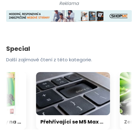
Reklama
Special
Další zajímavé čtení z této kategorie.
Microsoft chce, aby na Xbox Helix běhaly všechny hry, které kdy vyšly pro Xbox
Přehřívající se M5 Max MacBook Pro trápí zaseklé klávesy, cena opravy je $895