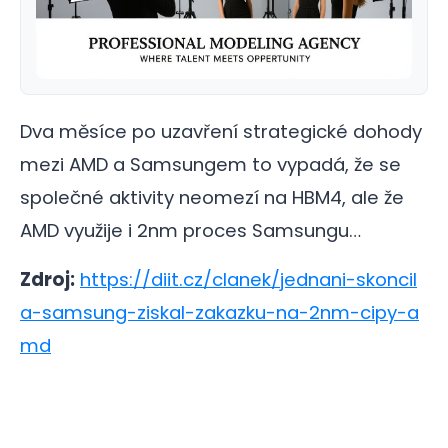
Dva měsíce po uzavření strategické dohody
mezi AMD a Samsungem to vypadá, že se
společné aktivity neomezí na HBM4, ale že
AMD využije i 2nm proces Samsungu…
Zdroj:
https://diit.cz/clanek/jednani-skoncil
a-samsung-ziskal-zakazku-na-2nm-cipy-a
md