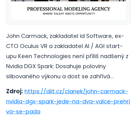
John Carmack, zakladatel id Software, ex-
CTO Oculus VR a zakladatel AI / AGI start-
upu Keen Technologies není příliš nadšený z
Nvidia DGX Spark: Dosahuje poloviny
slibovaného výkonu a dost se zahřívá…
Zdroj:
https://diit.cz/clanek/john-carmack-
nvidia-dgx-spark-jede-na-dva-valce-prehri
va-se-pada