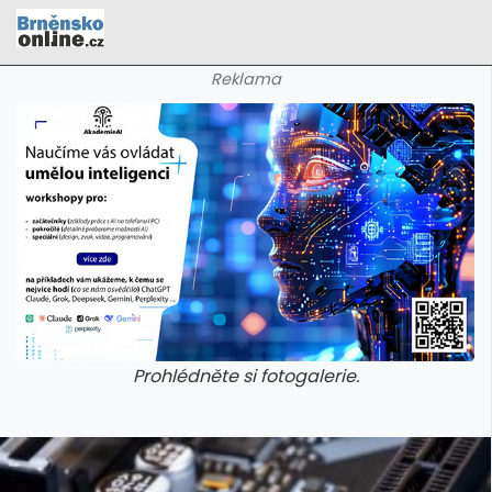
Reklama
Prohlédněte si fotogalerie.
galerie: cviky
galerie: cviky