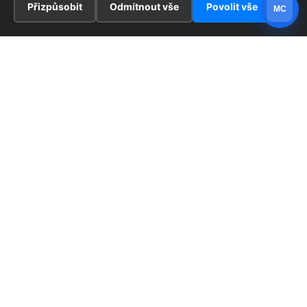
Přizpůsobit
Odmítnout vše
Povolit vše
MC
INFORMACE
Hlavní stránka !
ZAJÍMAVOSTI
Kontakt
Redaktoři