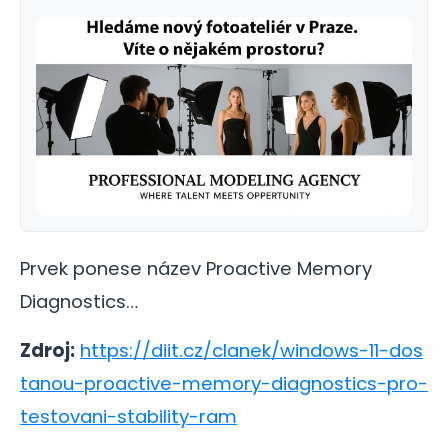
Prvek ponese název Proactive Memory
Diagnostics…
Zdroj:
https://diit.cz/clanek/windows-11-dos
tanou-proactive-memory-diagnostics-pro-
testovani-stability-ram