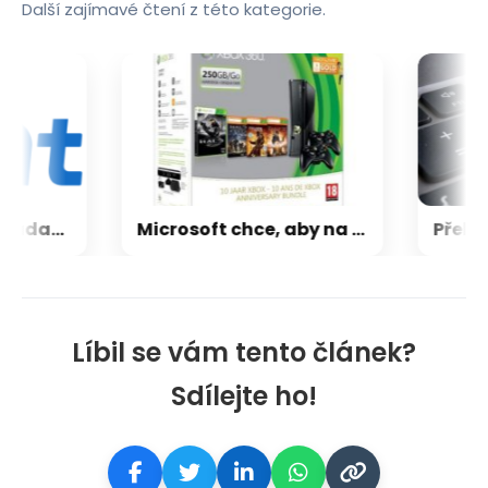
Další zajímavé čtení z této kategorie.
CXMT odmítla požadavky Applu, nenechá si diktovat ceny
Microsoft chce, aby na Xbox Helix běhaly všechny hry, které kdy vyšly pro Xbox
Líbil se vám tento článek?
Sdílejte ho!