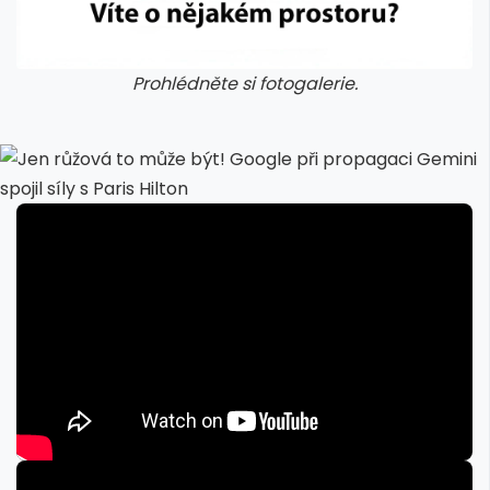
Prohlédněte si fotogalerie.
erie: cviky
galerie: cviky