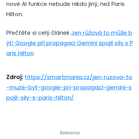
nové AI funkce nebude nikdo jiný, než Paris
Hilton.
Přečtěte si celý článek
Jen růžová to může b
ýt! Google při propagaci Gemini spojil síly s P
aris Hilton
Zdroj:
https://smartmania.cz/jen-ruzova-to
-muze-byt-google-pri-propagaci-gemini-s
pojil-sily-s-paris-hilton/
Reklama