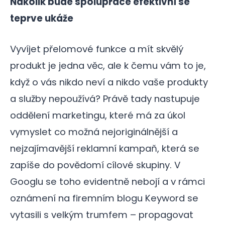
Nakolik bude spolupráce efektivní se
teprve ukáže
Vyvíjet přelomové funkce a mít skvělý
produkt je jedna věc, ale k čemu vám to je,
když o vás nikdo neví a nikdo vaše produkty
a služby nepoužívá? Právě tady nastupuje
oddělení marketingu, které má za úkol
vymyslet co možná nejoriginálnější a
nejzajímavější reklamní kampaň, která se
zapíše do povědomí cílové skupiny. V
Googlu se toho evidentně nebojí a v rámci
oznámení na firemním blogu Keyword se
vytasili s velkým trumfem – propagovat