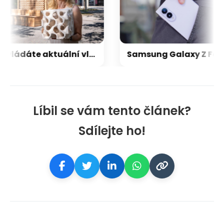
Nezvládáte aktuální vlnu veder? Vědci z Rakouska přišli s elegantním řešením chlazení vzduchu
Samsung Galaxy Z Fold 8 recenze: nový standard, nebo slepá kolej?
Líbil se vám tento článek?
Sdílejte ho!